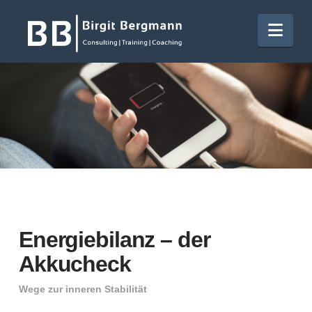
Nav
Energiebilanz – der
Akkucheck
Wege zur inneren Stabilität